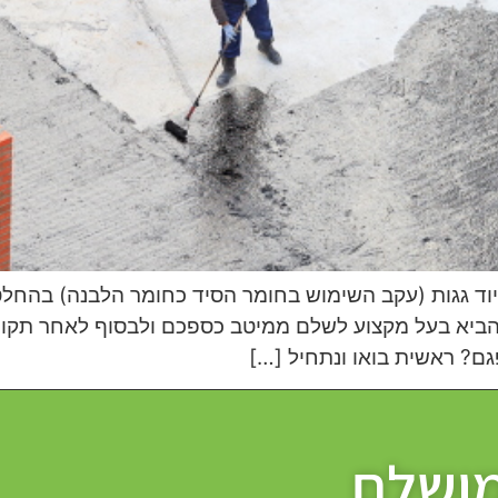
וד גגות (עקב השימוש בחומר הסיד כחומר הלבנה) בהחלט 
להביא בעל מקצוע לשלם ממיטב כספכם ולבסוף לאחר תקו
ם? ראשית בואו ונתחיל […]
מושלם